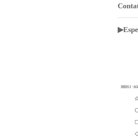
Contat
▶Espe