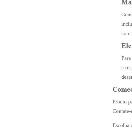
Mat
Cons
incl
com 
Ele
Para
a re
dese
Comec
Pronto p
Contate-
Escolha 