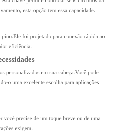
a chave permite controlar seus circuitos da
avamento, esta opção tem essa capacidade.
e pino.Ele foi projetado para conexão rápida ao
ior eficiência.
ecessidades
los personalizados em sua cabeça.Você pode
ando-o uma excelente escolha para aplicações
r você precise de um toque breve ou de uma
icações exigem.