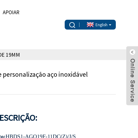
APOIAR
English
DE 19MM
personalização aço inoxidável
ESCRIÇÃO:
to:
HBDS1-AGQ19F-11DC(Z)/J/S