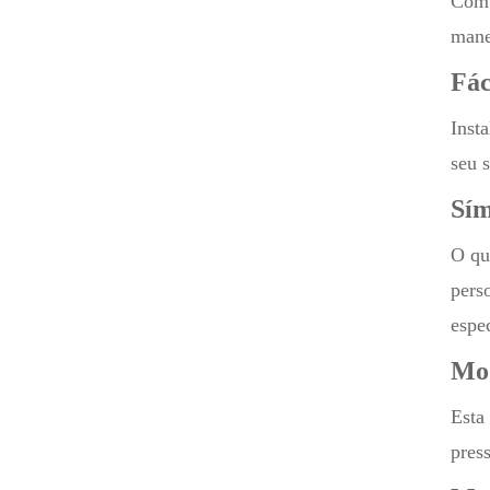
Com 
mane
Fác
Inst
seu 
Sím
O qu
pers
espec
Mo
Esta
pres