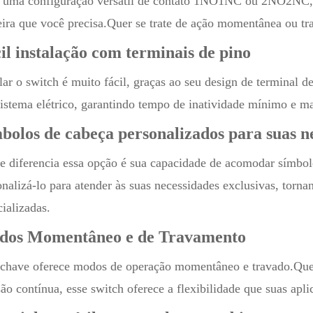
uma configuração versátil de contato 1NO1NC ou 2NO2NC, est
ira que você precisa.Quer se trate de ação momentânea ou tr
il instalação com terminais de pino
alar o switch é muito fácil, graças ao seu design de terminal d
sistema elétrico, garantindo tempo de inatividade mínimo e ma
bolos de cabeça personalizados para suas n
e diferencia essa opção é sua capacidade de acomodar símbo
onalizá-lo para atender às suas necessidades exclusivas, torn
ializadas.
dos Momentâneo e de Travamento
 chave oferece modos de operação momentâneo e travado.Que
são contínua, esse switch oferece a flexibilidade que suas apl