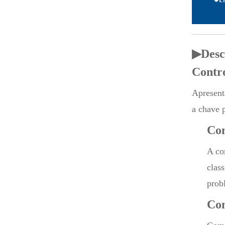
▶Desc
Contro
Apresen
a chave 
Con
A co
clas
prob
Con