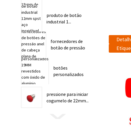
produto de botão
industrial 1...
Detalh
fornecedores de
Etique
botão de pressão
22mm ...
botões
personalizados
19MM Alumínio...
pressione para iniciar
cogumelo de 22mm...