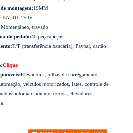
 de montagem:
19MM
h: 5A, UI: 250V
:
Momentâneo, travado
ma do pedido:
40 peças/peças
ento:
T/T (transferência bancária), Paypal, cartão
o:
Clique
poníveis:
Elevadores, pilhas de carregamento,
tomação, veículos motorizados, iates, controle de
uiados automaticamente, tornos, elevadores,
ma