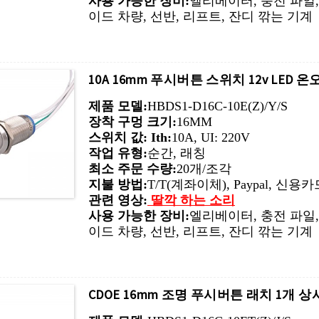
사용 가능한 장비:
엘리베이터, 충전 파일,
이드 차량, 선반, 리프트, 잔디 깎는 기계
10A 16mm 푸시버튼 스위치 12v LE
제품 모델:
HBDS1-D16C-10E(Z)/Y/S
장착 구멍 크기:
16MM
스위치 값: Ith:
10A, UI: 220V
작업 유형:
순간, 래칭
최소 주문 수량:
20개/조각
지불 방법:
T/T(계좌이체), Paypal, 신용
관련 영상:
딸깍 하는 소리
사용 가능한 장비:
엘리베이터, 충전 파일,
이드 차량, 선반, 리프트, 잔디 깎는 기계
CDOE 16mm 조명 푸시버튼 래치 1개 상시 