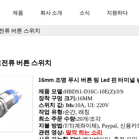
제품
회사 소개
소식
지원하다
고전류 버튼 스위치
 고전류 버튼 스위치
16mm 조명 푸시 버튼 링 Led 핀 터미널 
제품 모델:
HBDS1-D16C-10E(Z)/J/S
장착 구멍 크기:
16MM
스위치 값: Ith:
10A, UI: 220V
작업 유형:
순간, 래칭
최소 주문 수량:
20개/조각
지불 방법:
T/T(계좌이체), Paypal, 신용
관련 영상:
딸깍 하는 소리