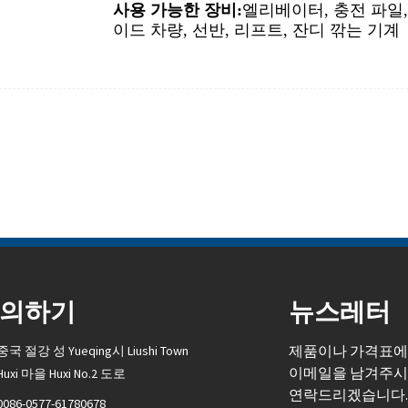
사용 가능한 장비:
엘리베이터, 충전 파일,
이드 차량, 선반, 리프트, 잔디 깎는 기계
의하기
뉴스레터
제품이나 가격표에
중국 절강 성 Yueqing시 Liushi Town
이메일을 남겨주시
Huxi 마을 Huxi No.2 도로
연락드리겠습니다
0086-0577-61780678