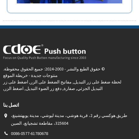
© حقوق الطبع والنشر - 2003-2024: جميع الحقوق محفوظة.
منتوجات جديدة
-
خريطة الموقع
لحظة ضغط على زر التبديل
,
مفاتيح الضغط على الزر
,
اضغط على زر
التبديل الجزئي
,
صفارة
,
دفع زر الضوء التبديل
,
اضغط الزر
,
اتصل بنا
طريق هوكسي رقم 2، قرية هوشي، مدينة ليوشي، مدينة يويهتشينغ،
325604، مقاطعة تشجيانغ، الصين
0086-0577-61780678