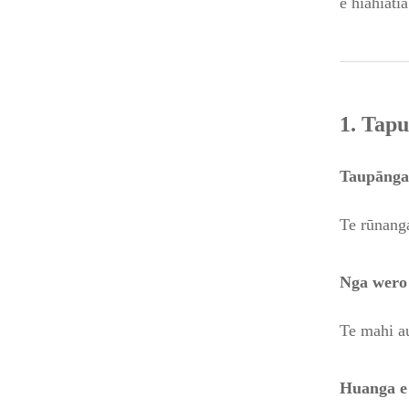
e hiahiati
1. Tap
Taupānga
Te rūnanga
Nga wero
Te mahi au
Huanga e 