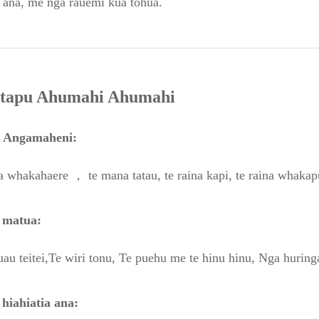
a ana, me nga rauemi kua tohua.
utapu Ahumahi Ahumahi
 Angamaheni:
 whakahaere ， te mana tatau, te raina kapi, te raina whakap
 matua:
au teitei,Te wiri tonu, Te puehu me te hinu hinu, Nga hurin
hiahiatia ana: