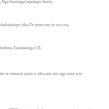
,
Nga hononga taputapu horoi,
hakaipoipo tika,
Te pono mo te wa roa,
miihini,
Tautukunga CE,
me te mauroa pono e tika ana mo nga tono a te