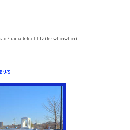
wai / rama tohu LED (he whiriwhiri)
/J/S