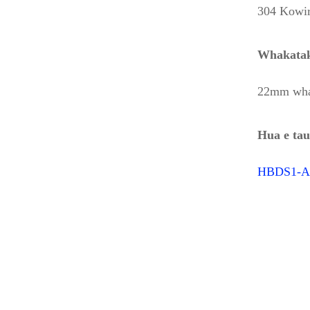
304 Kowir
Whakatak
22mm whak
Hua e tau
HBDS1-A