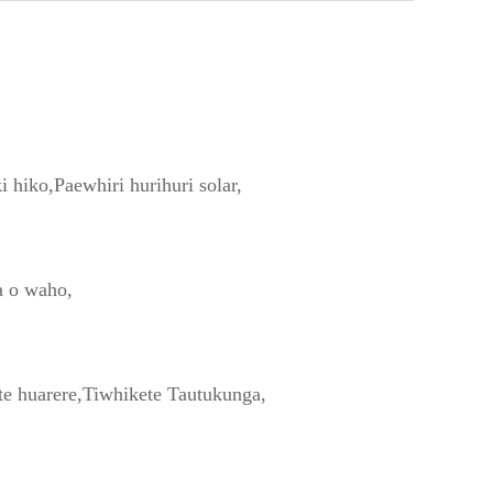
i hiko,
Paewhiri hurihuri solar,
a o waho,
e huarere,
Tiwhikete Tautukunga,