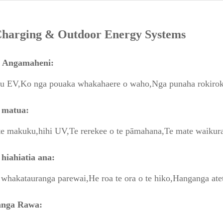
Charging & Outdoor Energy Systems
 Angamaheni:
tu EV,
Ko nga pouaka whakahaere o waho,
Nga punaha rokirok
 matua:
te makuku,
hihi UV,
Te rerekee o te pāmahana,
Te mate waikur
hiahiatia ana:
 whakatauranga parewai,
He roa te ora o te hiko,
Hanganga atet
anga Rawa: