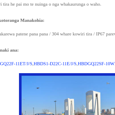
i tira he pai mo te nuinga o nga whakaurunga o waho.
otoranga Manakohia:
arewa patene pana pana / 304 whare kowiri tira / IP67 pare
naki ana:
GQ22F-11ET/J/S
,
HBDS1-D22C-11E/J/S
,
HBDGQ22SF-10WE