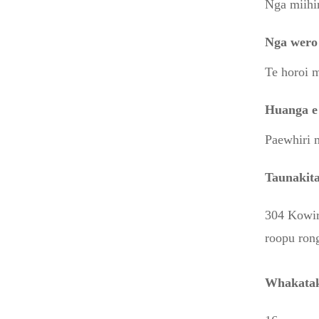
Nga miihin
Nga wero
Te horoi 
Huanga e 
Paewhiri m
Taunakit
304 Kowiri
roopu ron
Whakatak