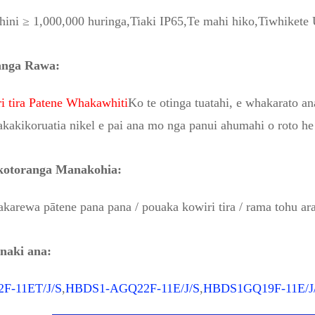
hini ≥ 1,000,000 huringa,
Tiaki IP65,
Te mahi hiko,
Tiwhikete 
anga Rawa:
i tira Patene Whakawhiti
Ko te otinga tuatahi, e whakarato an
kakikoruatia nikel e pai ana mo nga panui ahumahi o roto he 
otoranga Manakohia:
arewa pātene pana pana / pouaka kowiri tira / rama tohu ara
naki ana:
F-11ET/J/S
,
HBDS1-AGQ22F-11E/J/S
,
HBDS1GQ19F-11E/J