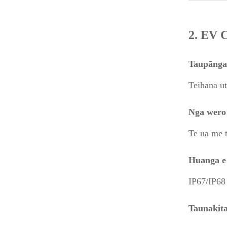
2. EV 
Taupānga
Teihana u
Nga wero
Te ua me 
Huanga e 
IP67/IP68
Taunakit