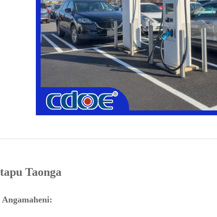
utapu Taonga
 Angamaheni: