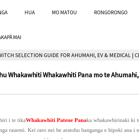
NGA
HUA
MO MATOU
RONGORONGO
KAPĀ MAI
ITCH SELECTION GUIDE FOR AHUMAHI, EV & MEDICAL |
hu Whakawhiti Whakawhiti Pana mo te Ahumahi,
iri i te tika
Whakawhiti Patene Pana
ka whakawhirinaki ki 
inga rauemi. Kei raro nei he aratohu hanganga e hipoki ana 