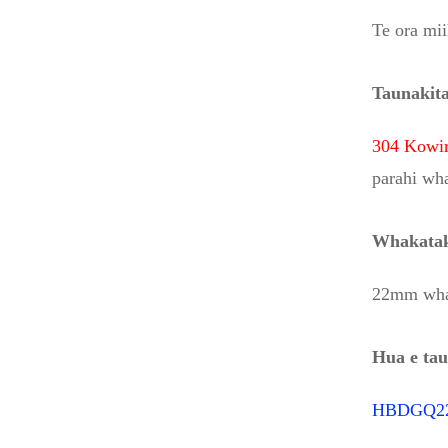
Te ora mii
Taunakit
304 Kowir
parahi wha
Whakatak
22mm whak
Hua e tau
HBDGQ22