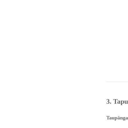
3. Tap
Taupānga