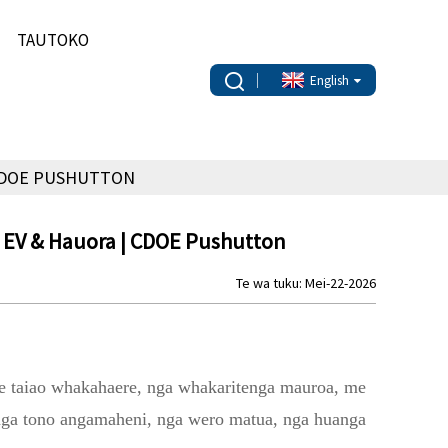
TAUTOKO
English
 CDOE PUSHUTTON
 EV & Hauora | CDOE Pushutton
Te wa tuku: Mei-22-2026
te taiao whakahaere, nga whakaritenga mauroa, me
i nga tono angamaheni, nga wero matua, nga huanga