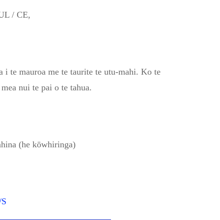
UL / CE,
a i te mauroa me te taurite te utu-mahi. Ko te
mea nui te pai o te tahua.
hina (he kōwhiringa)
/S