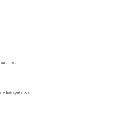
uta aunoa
ga whakaputa roa