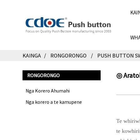
KAI
WHA
KAINGA
RONGORONGO
PUSH BUTTON SW
◎ Arato
RONGORONGO
Nga Korero Ahumahi
Nga korero a te kamupene
Te whiriwh
te kowhir