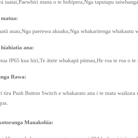
i taatai,
Paewhiri mana o te hohipera,
Nga taputapu taiwhanga
 matua:
matū auau,
Nga paerewa akuaku,
Nga whakaritenga whakautu w
hiahiatia ana:
ua IP65 kua hiri,
Te ātete whakapā pūmau,
He roa te roa o te 
anga Rawa:
 tira Push Button Switch e whakarato ana i te mata waikura 
goa.
otoranga Manakohia: