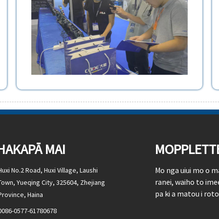
HAKAPĀ MAI
MOPPLETT
Mo nga uiui mo o m
Huxi No.2 Road, Huxi Village, Laushi
ranei, waiho to ime
Town, Yueqing City, 325604, Zhejiang
pa ki a matou i roto
Province, Haina
0086-0577-61780678