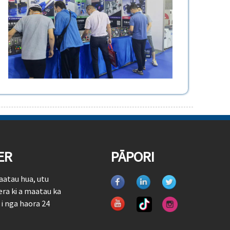
ER
PĀPORI
aatau hua, utu
era ki a maatau ka
 i nga haora 24