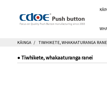
KĀI
WHA
KĀINGA
TIWHIKETE, WHAKAATURANGA RANE
● Tiwhikete, whakaaturanga ranei