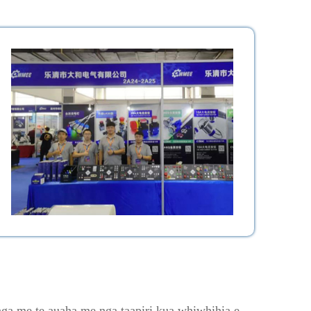
nga me te auaha me nga taapiri kua whiwhihia e