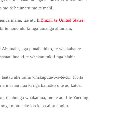
ao mo te haumaru me te mahi.
henua maha, tae atu ki
Brazil, te United States,
 ki te hono atu ki nga umanga ahumahi,
gi Ahumahi, nga punaha hiko, te whakahaere
aatau hua ki te whakatutuki i nga hiahia
taatau ake raina whakaputa-o-a-te-toi. Ko ta
 i a maatau hua ki nga kaihoko o te ao katoa.
hoko, te ahunga whakamua, me te ao. I te Yueqing
onga motuhake kia kaha ai to angitu.