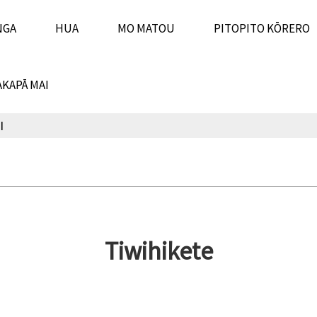
NGA
HUA
MO MATOU
PITOPITO KŌRERO
KAPĀ MAI
I
Tiwihikete