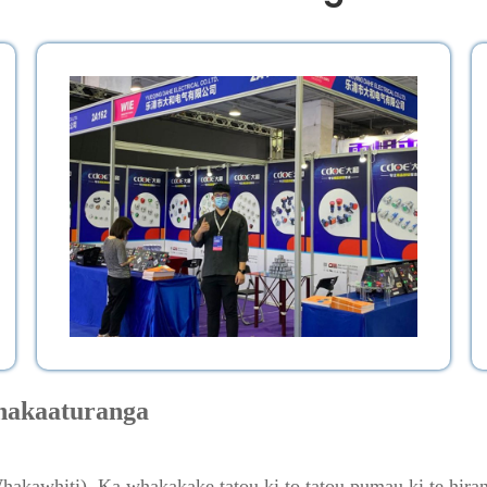
hakaaturanga
hakawhiti), Ka whakakake tatou ki to tatou pumau ki te hira