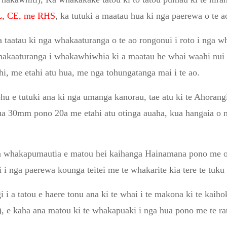
, CE, me RHS
, ka tutuki a maatau hua ki nga paerewa o te 
ha taatau ki nga whakaaturanga o te ao rongonui i roto i nga w
whakaaturanga i whakawhiwhia ki a maatau he whai waahi nui
i, me etahi atu hua, me nga tohungatanga mai i te ao.
u e tutuki ana ki nga umanga kanorau, tae atu ki te Ahoran
ua 30mm pono 20a me etahi atu otinga auaha, kua hangaia o m
 kua whakapumautia e matou hei kaihanga Hainamana pono me o 
i i nga paerewa kounga teitei me te whakarite kia tere te tuku
i i a tatou e haere tonu ana ki te whai i te makona ki te kai
 e kaha ana matou ki te whakapuaki i nga hua pono me te rat