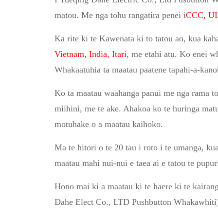
matou. Me nga tohu rangatira penei i
CCC, UL
Ka rite ki te Kawenata ki to tatou ao, kua ka
Vietnam, India, Itari
, me etahi atu. Ko enei 
Whakaatuhia ta maatau paatene tapahi-a-kanoh
Ko ta maatau waahanga panui me nga rama toh
miihini, me te ake. Ahakoa ko te huringa mat
motuhake o a maatau kaihoko.
Ma te hitori o te 20 tau i roto i te umanga,
maatau mahi nui-nui e taea ai e tatou te pupur
Hono mai ki a maatau ki te haere ki te kairang
Dahe Elect Co., LTD Pushbutton Whakawhiti),