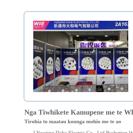
Nga Tiwhikete Kamupene me te W
Tirohia to maatau kounga mohio me te ao
I Yueqing Dahe Electric Co., Ltd Pusbutton W