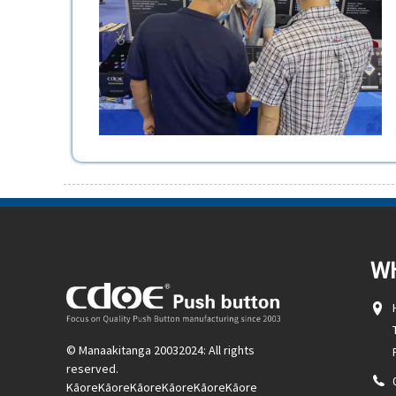
W
© Manaakitanga 20032024: All rights
reserved.
KāoreKāoreKāoreKāoreKāoreKāore