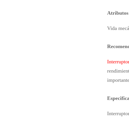
Atributos
Vida mecá
Recomenda
Interrupto
rendimient
importante
Especific
Interrupto