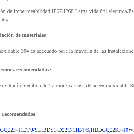
ción de impermeabilidad IP67/IP68,
Larga vida útil eléctrica,
Es
nto,
ción de materiales:
noxidable 304 es adecuado para la mayoría de las instalaciones
aciones recomendadas:
r de botón metálico de 22 mm / carcasa de acero inoxidable 3
s recomendados:
GQ22F-11ET/J/S
,
HBDS1-D22C-11E/J/S
,
HBDGQ22SF-10WE