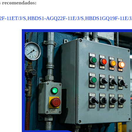
s recomendados:
F-11ET/J/S
,
HBDS1-AGQ22F-11E/J/S
,
HBDS1GQ19F-11E/J