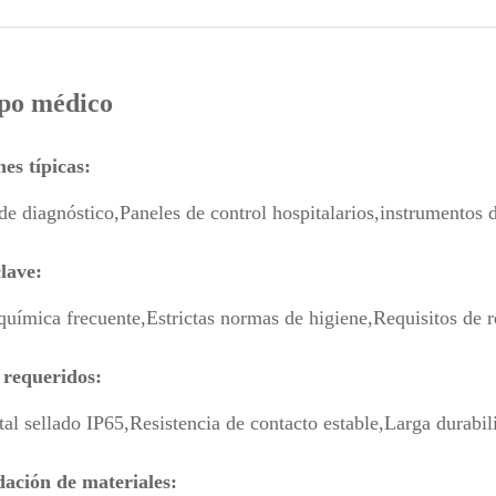
ipo médico
es típicas:
de diagnóstico,
Paneles de control hospitalarios,
instrumentos d
lave:
química frecuente,
Estrictas normas de higiene,
Requisitos de r
 requeridos:
tal sellado IP65,
Resistencia de contacto estable,
Larga durabil
ción de materiales: