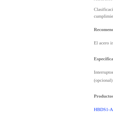
Clasifica
cumplimie
Recomenda
El acero i
Especific
Interrupto
(opcional)
Producto
HBDS1-A