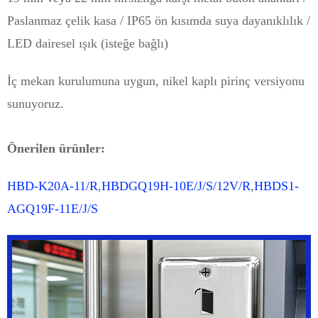
Paslanmaz çelik kasa / IP65 ön kısımda suya dayanıklılık /
LED dairesel ışık (isteğe bağlı)
İç mekan kurulumuna uygun, nikel kaplı pirinç versiyonu
sunuyoruz.
Önerilen ürünler:
HBD-K20A-11/R
,
HBDGQ19H-10E/J/S/12V/R
,
HBDS1-
AGQ19F-11E/J/S