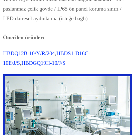
paslanmaz çelik gövde / IP65 ön panel koruma sınıfı /
LED dairesel aydınlatma (isteğe bağlı)
Önerilen ürünler:
HBDQ12B-10/Y/R/204
,
HBDS1-D16C-
10E/J/S
,
HBDGQ19H-10/J/S