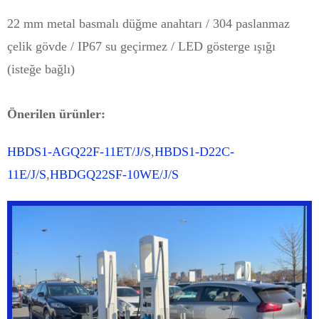
22 mm metal basmalı düğme anahtarı / 304 paslanmaz
çelik gövde / IP67 su geçirmez / LED gösterge ışığı
(isteğe bağlı)
Önerilen ürünler:
HBDS1-AGQ22F-11ET/J/S
,
HBDS1-D22C-
11E/J/S
,
HBDGQ22SF-10WE/J/S