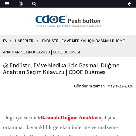
EV
HABERLER
ENDÜSTRI, EV VE MEDIKAL IÇIN BASMALI DÜĞME
ANAHTARI SEÇIM KILAVUZU | CDOE DÜĞMESI
◎ Endüstri, EV ve Medikal için Basmalı Düğme
Anahtarı Seçim Kılavuzu | CDOE Düğmesi
Gönderim zamanı: Mayıs-22-2026
Doğruyu seçmek
Basmalı Düğme Anahtarı
çalışma
ortamına, dayanıklılık gereksinimlerine ve malzeme