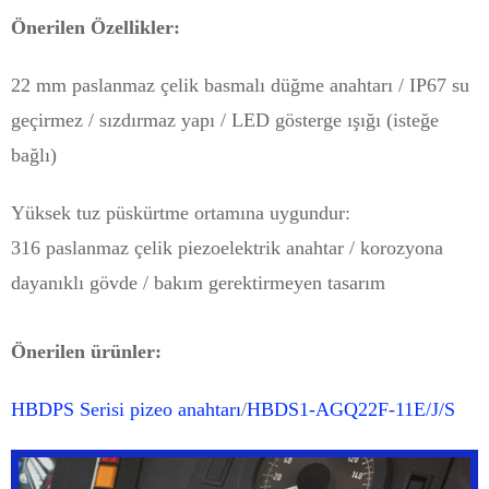
Önerilen Özellikler:
22 mm paslanmaz çelik basmalı düğme anahtarı / IP67 su
geçirmez / sızdırmaz yapı / LED gösterge ışığı (isteğe
bağlı)
Yüksek tuz püskürtme ortamına uygundur:
316 paslanmaz çelik piezoelektrik anahtar / korozyona
dayanıklı gövde / bakım gerektirmeyen tasarım
Önerilen ürünler:
HBDPS Serisi pizeo anahtarı
/
HBDS1-AGQ22F-11E/J/S