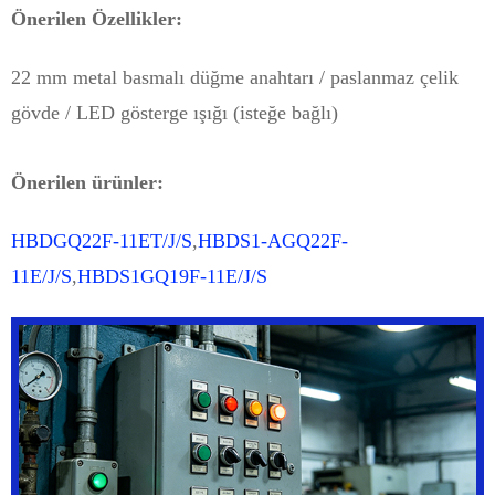
Önerilen Özellikler:
22 mm metal basmalı düğme anahtarı / paslanmaz çelik
gövde / LED gösterge ışığı (isteğe bağlı)
Önerilen ürünler:
HBDGQ22F-11ET/J/S
,
HBDS1-AGQ22F-
11E/J/S
,
HBDS1GQ19F-11E/J/S