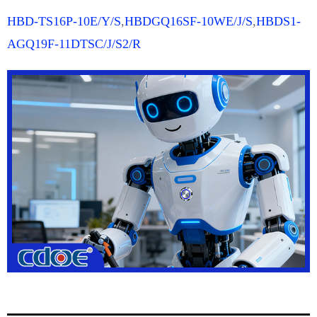
HBD-TS16P-10E/Y/S
,
HBDGQ16SF-10WE/J/S
,
HBDS1-
AGQ19F-11DTSC/J/S2/R