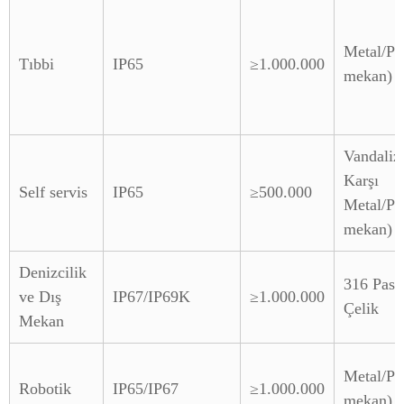
Metal/Pla
Tıbbi
IP65
≥1.000.000
mekan)
Vandali
Karşı
Self servis
IP65
≥500.000
Metal/Pla
mekan)
Denizcilik
316 Pas
ve Dış
IP67/IP69K
≥1.000.000
Çelik
Mekan
Metal/Pla
Robotik
IP65/IP67
≥1.000.000
mekan)