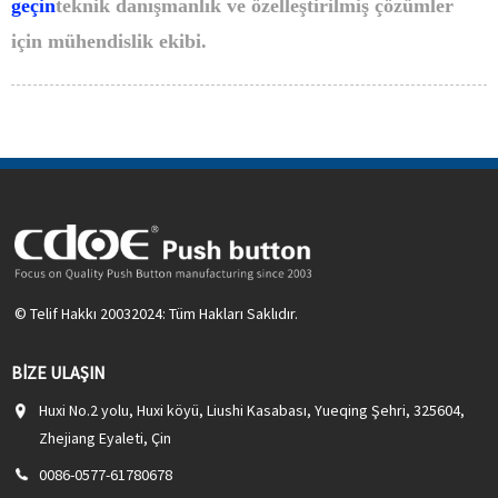
geçin
teknik danışmanlık ve özelleştirilmiş çözümler
için mühendislik ekibi.
© Telif Hakkı 20032024: Tüm Hakları Saklıdır.
BIZE ULAŞIN
Huxi No.2 yolu, Huxi köyü, Liushi Kasabası, Yueqing Şehri, 325604,
Zhejiang Eyaleti, Çin
0086-0577-61780678