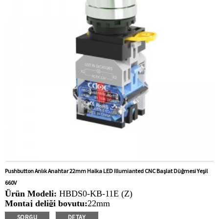
liftler, çim biçme makineleri
Pushbutton Anlık Anahtar 22mm Halka LED Illumianted CNC Başlat Düğmesi Yeşil
660V
Ürün Modeli:
HBDS0-KB-11E (Z)
Montaj deliği boyutu:
22mm
Anahtar Değeri: Ith:
10a, UI: 660V
SORGU
DETAY