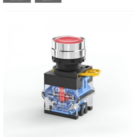
İşlem Türü:
Anlık, mandallama
Min. Sipariş Miktarı:
10 parça/parça
Ödeme yöntemi:
T/T(Havale), Paypal, Kredi kartı
İlgili Video:
Tıklamak
Mevcut Ekipman:
Endüstriyel makineler, takım tezgah
ekipmanı, sallanan araba, kontrol kutusu, elektrikli motor,
yeni enerji makinesi, elektromanyetik marş,