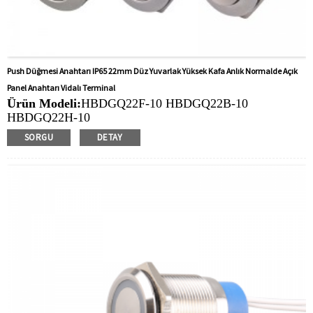
Push Düğmesi Anahtarı IP65 22mm Düz Yuvarlak Yüksek Kafa Anlık Normalde Açık
Panel Anahtarı Vidalı Terminal
Ürün Modeli:
HBDGQ22F-10 HBDGQ22B-10
HBDGQ22H-10
Montaj deliği boyutu:
22mm
SORGU
DETAY
Anahtar Değeri:
Ith: 5a, UI: 250V
İşlem Türü:
Anlık
Min. Sipariş Miktarı:
40 parça/parça
Ödeme yöntemi:
T/T (TEPLECİ), PAYPAL, Kredi Kartı
İlgili Video:
Tıklamak
Mevcut Ekipman:
Kahve makineleri, bilgisayarlar, su
ısıtıcıları, filtreler, şarj istasyonları, tıbbi ekipmanlar,
kahve makineleri, yatlar, pompa kontrol panelleri, kapı
zilleri, boynuzlar, bilgisayarlar, motosiklet, arabalar,
traktörler, stereo