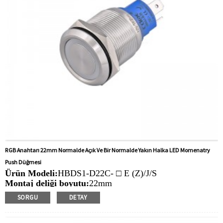
RGB Anahtarı 22mm Normalde Açık Ve Bir Normalde Yakın Halka LED Momenatry
Push Düğmesi
Ürün Modeli:
HBDS1-D22C- □ E (Z)/J/S
Montaj deliği boyutu:
22mm
Anahtar Değeri: Ith:
10a, UI: 6-48V ， 220V
SORGU
DETAY
İşlem Türü:
Anlık, mandallama
Min. Sipariş Miktarı:
20 parça/parça