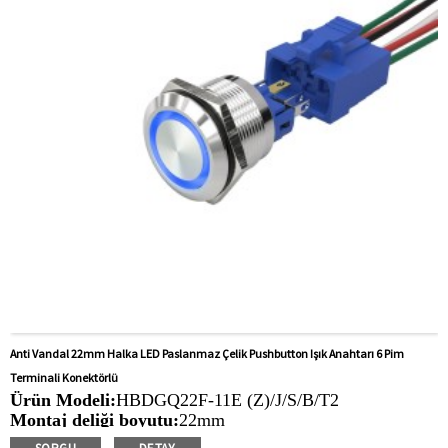
liftler, çim biçme makineleri
Anti Vandal 22mm Halka LED Paslanmaz Çelik Pushbutton Işık Anahtarı 6 Pim
Terminali Konektörlü
Ürün Modeli:
HBDGQ22F-11E (Z)/J/S/B/T2
Montaj deliği boyutu:
22mm
Anahtar Değeri:
Ith: 5a, UI: 250V