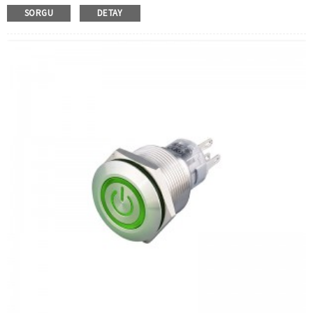
Anahtar Değeri:
Ith: 5a, UI: 250V
SORGU
DETAY
İşlem Türü:
Anlık, mandallama
Min. Sipariş Miktarı:
40 parça/parça
Ödeme yöntemi:
T/T(Havale), Paypal, Kredi kartı
İlgili Video:
Tıklamak
Mevcut Ekipman:
Asansörler, yükleme yığınları,
otomasyon ekipmanları, motorlu taşıtlar, yatlar, erişim
kontrolü, otomatik yönlendirmeli araçlar, torna tezgahları,
liftler, çim biçme makineleri