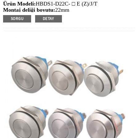
Ürün Modeli:
HBDS1-D22C- □ E (Z)/J/T
Montaj deliği boyutu:
22mm
Anahtar Değeri: Ith:
10a, UI: 6-48V ， 220V
SORGU
DETAY
İşlem Türü:
Anlık, mandallama
Min. Sipariş Miktarı:
20 parça/parça
Ödeme yöntemi:
T/T(Havale), Paypal, Kredi kartı
İlgili Video:
Tıklamak
PDF Dosyası:
Tıklamak
Mevcut Ekipman:
Asansörler, yükleme yığınları,
otomasyon ekipmanları, motorlu taşıtlar, yatlar, erişim
kontrolü, otomatik yönlendirmeli araçlar, torna tezgahları,
liftler, çim biçme makineleri