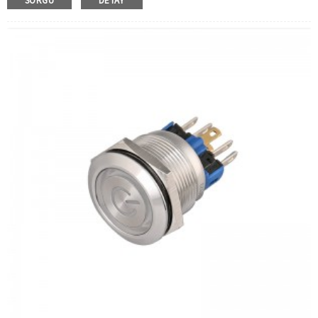
SORGU
DETAY
İşlem Türü:
Anlık, mandallama
Min. Sipariş Miktarı:
20 parça/parça
Ödeme yöntemi:
T/T(Havale), Paypal, Kredi kartı
İlgili Video:
Tıklamak
Mevcut Ekipman:
Asansörler, yükleme yığınları,
otomasyon ekipmanları, motorlu taşıtlar, yatlar, erişim
kontrolü, otomatik yönlendirmeli araçlar, torna tezgahları,
liftler, çim biçme makineleri