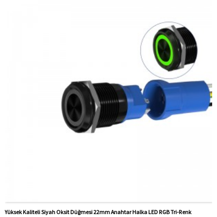
Ödeme yöntemi:
T/T(Havale), Paypal, Kredi kartı
İlgili Video:
Tıklamak
PDF Dosyası:
Tıklamak
Mevcut Ekipman:
Asansörler, yükleme yığınları,
otomasyon ekipmanları, motorlu taşıtlar, yatlar, erişim
kontrolü, otomatik yönlendirmeli araçlar, torna tezgahları,
liftler, çim biçme makineleri
Yüksek Kaliteli Siyah Oksit Düğmesi 22mm Anahtar Halka LED RGB Tri-Renk