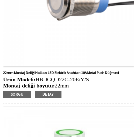
22mm Montaj Deliği Halkası LED Elektrik Anahtarı 10A Metal Push Düğmesi
Ürün Modeli:
HBDGQD22C-20E/Y/S
Montaj deliği boyutu:
22mm
Anahtar Değeri: Ith:
10a, kullanıcı arayüzü: 400V
SORGU
DETAY
İşlem Türü:
Anlık, mandallama
Min. Sipariş Miktarı:
20 parça/parça
Ödeme yöntemi:
T/T(Havale), Paypal, Kredi kartı
İlgili Video:
Tıklamak
Mevcut Ekipman:
Asansörler, yükleme yığınları,
otomasyon ekipmanları, motorlu taşıtlar, yatlar, erişim
kontrolü, otomatik yönlendirmeli araçlar, torna tezgahları,