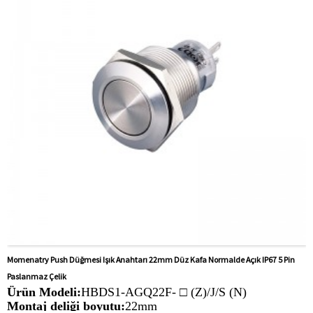
otomasyon ekipmanları, motorlu taşıtlar, yatlar, erişim
kontrolü, otomatik yönlendirmeli araçlar, torna tezgahları,
liftler, çim biçme makineleri
Momenatry Push Düğmesi Işık Anahtarı 22mm Düz Kafa Normalde Açık IP67 5 Pin
Paslanmaz Çelik
Ürün Modeli:
HBDS1-AGQ22F- □ (Z)/J/S (N)
Montaj deliği boyutu:
22mm