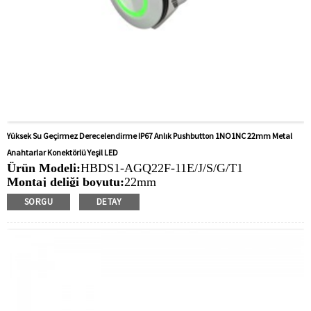
Yüksek Su Geçirmez Derecelendirme IP67 Anlık Pushbutton 1NO1NC 22mm Metal
Anahtarlar Konektörlü Yeşil LED
Ürün Modeli:
HBDS1-AGQ22F-11E/J/S/G/T1
Montaj deliği boyutu:
22mm
Anahtar Değeri:
Ith: 5a, UI: 250V
SORGU
DETAY
İşlem Türü:
Anlık, mandallama
Min. Sipariş Miktarı:
40 parça/parça
Ödeme yöntemi:
T/T(Havale), Paypal, Kredi kartı
İlgili Video:
Tıklamak
Mevcut Ekipman:
Asansörler, yükleme yığınları,
otomasyon ekipmanları, motorlu taşıtlar, yatlar, erişim
kontrolü, otomatik yönlendirmeli araçlar, torna tezgahları,
liftler, çim biçme makineleri