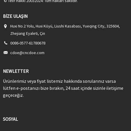
© Telif Hakkı 20032024: Tüm hakları saklıdır.
BIZE ULAŞIN
Huxi No.2 Yolu, Huxi Köyü, Liushi Kasabası, Yueqing City, 325604,
Zhejiang Eyaleti, Çin
0086-0577-61780678
cdoe@cncdoe.com
NEWLETTER
Ürünlerimiz veya fiyat listemiz hakkında sorularınız varsa
lütfen e-postanızı bize bırakın, 24 saat içinde sizinle iletişime
geçeceğiz.
SOSYAL