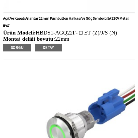
Açık Ve Kapalı Anahtar 22mm Pushbutton Halkası Ve Güç Sembolü 5A 220V Metal
IP67
Ürün Modeli:
HBDS1-AGQ22F- □ ET (Z)/J/S (N)
Montaj deliği boyutu:
22mm
Anahtar Değeri:
Ith: 5a, UI: 250V
SORGU
DETAY
İşlem Türü:
Anlık, mandallama
Min. Sipariş Miktarı:
40 parça/parça
Ödeme yöntemi:
T/T(Havale), Paypal, Kredi kartı
İlgili Video:
Tıklamak
Mevcut Ekipman:
Asansörler, yükleme yığınları,
otomasyon ekipmanları, motorlu taşıtlar, yatlar, erişim
kontrolü, otomatik yönlendirmeli araçlar, torna tezgahları,
liftler, çim biçme makineleri