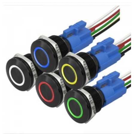
Min. Sipariş Miktarı:
40 parça/parça
Ödeme yöntemi:
T/T(Havale), Paypal, Kredi kartı
İlgili Video:
Tıklamak
Mevcut Ekipman:
Asansörler, yükleme yığınları,
otomasyon ekipmanları, motorlu taşıtlar, yatlar, erişim
kontrolü, otomatik yönlendirmeli araçlar, torna tezgahları,
liftler, çim biçme makineleri