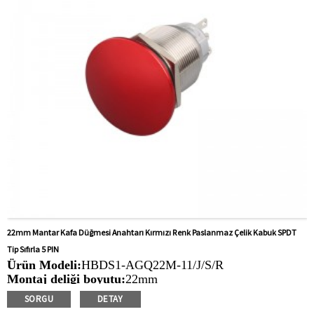
22mm Mantar Kafa Düğmesi Anahtarı Kırmızı Renk Paslanmaz Çelik Kabuk SPDT
Tip Sıfırla 5 PIN
Ürün Modeli:
HBDS1-AGQ22M-11/J/S/R
Montaj deliği boyutu:
22mm
Anahtar Değeri:
Ith: 5a, UI: 250V
SORGU
DETAY
İşlem Türü:
Anlık, mandallama