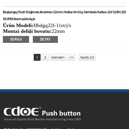
Başlangıç Push Düğmesi Anahtarı 22mm Halka Ve Güç Sembolü Kafası 12V 220V LED
SS IP65 Normalde Açık
Ürün Modeli:
Hbdgq22f-11et/j/s
Montaj deliği boyutu:
22mm
Anahtar Değeri:
Ith: 5a, UI: 250V
SORGU
DETAY
İşlem Türü:
Anlık, mandallama
Min. Sipariş Miktarı:
20 parça/parça
Ödeme yöntemi:
T/T(Havale), Paypal, Kredi kartı
1
2
Sonraki>
>>
Sayfa 1/2
İlgili Video:
Tıklamak
Mevcut Ekipman:
Asansörler, yükleme yığınları,
otomasyon ekipmanları, motorlu taşıtlar, yatlar, erişim
kontrolü, otomatik yönlendirmeli araçlar, torna tezgahları,
liftler, çim biçme makineleri