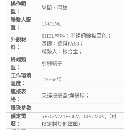
操作類
瞬間，閂鎖
型：
聯繫人配
1NO1NC
置：
SHEL材料：不銹鋼鍍板黑色；
外觀材
基礎：塑料PA66；
料：
聯繫人：銀合金；
終端類
引腳端子
型：
工作環境
-25+65℃
溫度：
連接表
支撐連接器/焊接線；
格：
燈珠參數
額定電
6V/12V/24V/36V/110V/220V;（可
壓：
以定制其他電壓）