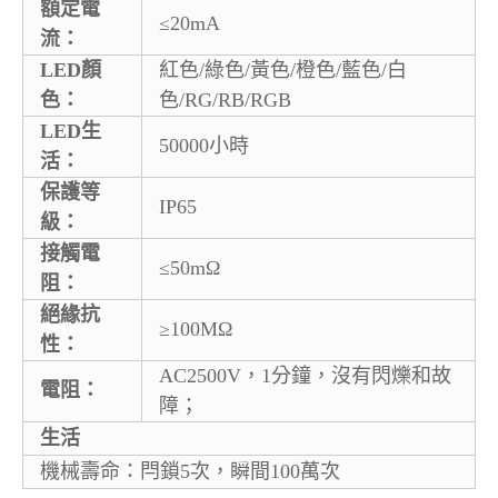
額定電
≤20mA
流：
LED顏
紅色/綠色/黃色/橙色/藍色/白
色：
色/RG/RB/RGB
LED生
50000小時
活：
保護等
IP65
級：
接觸電
≤50mΩ
阻：
絕緣抗
≥100MΩ
性：
AC2500V，1分鐘，沒有閃爍和故
電阻：
障；
生活
機械壽命：閂鎖5次，瞬間100萬次