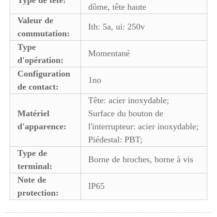
Type de tête:
dôme, tête haute
Valeur de
Ith: 5a, ui: 250v
commutation:
Type
Momentané
d'opération:
Configuration
1no
de contact:
Tête: acier inoxydable;
Matériel
Surface du bouton de
d'apparence:
l'interrupteur: acier inoxydable;
Piédestal: PBT;
Type de
Borne de broches, borne à vis
terminal:
Note de
IP65
protection: