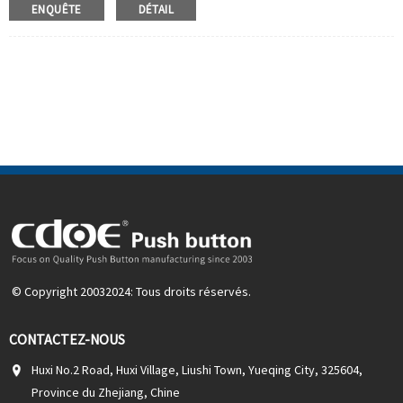
Taille du trou de montage:
30 mm
ENQUÊTE
DÉTAIL
Valeur LED:
6V / 12V / 24V / 220V
Quantité de commande min:
20 pièces / morceaux
Méthode de paiement:
T / T (virement bancaire), PayPal,
carte de crédit
Vidéo associée:
Faire un clic
Équipement disponible:
Boîte de commande, voiture à
moteur, machine CNC, pile de charge, équipement
d'automatisation, yacht, chargeur, audio
© Copyright 20032024: Tous droits réservés.
CONTACTEZ-NOUS
Huxi No.2 Road, Huxi Village, Liushi Town, Yueqing City, 325604,
Province du Zhejiang, Chine