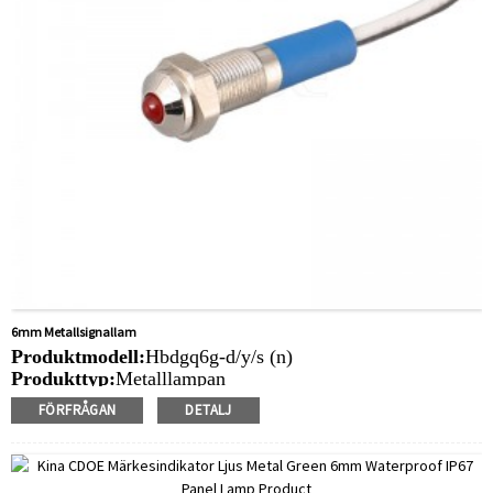
6mm Metallsignallam
Produktmodell:
Hbdgq6g-d/y/s (n)
Produkttyp:
Metalllampan
Monteringshålstorlek:
6mm
FÖRFRÅGAN
DETALJ
LED -värde:
6V/12V/24V/220V
Min.order kvantitet:
40 bitar/bitar
Betalningsmetod:
T/T (trådöverföring), PayPal, kreditkort
Relaterad video:
Klick