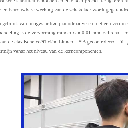
astische stabiliteit behouden en elke keer precies terugkeren 
te en betrouwbare werking van de schakelaar wordt gegarande
 gebruik van hoogwaardige pianodraadveren met een vermoe
andeling is de vervorming minder dan 0,01 mm, zelfs na 1 mi
 van de elastische coëfficiënt binnen ± 5% gecontroleerd. Di
termijn vanaf het niveau van de kerncomponenten.