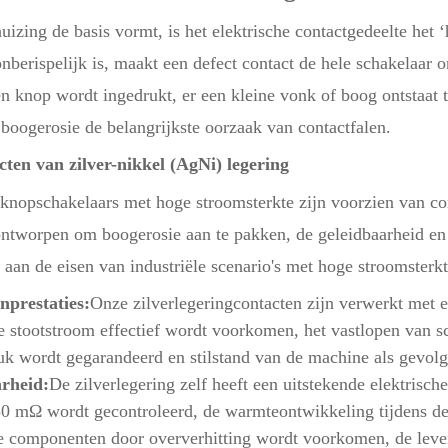
uizing de basis vormt, is het elektrische contactgedeelte het 
onberispelijk is, maakt een defect contact de hele schakelaar
n knop wordt ingedrukt, er een kleine vonk of boog ontstaat t
 boogerosie de belangrijkste oorzaak van contactfalen.
cten van zilver-nikkel (AgNi) legering
knopschakelaars met hoge stroomsterkte zijn voorzien van co
ontworpen om boogerosie aan te pakken, de geleidbaarheid en
 aan de eisen van industriële scenario's met hoge stroomsterkt
nprestaties:
Onze zilverlegeringcontacten zijn verwerkt met 
e stootstroom effectief wordt voorkomen, het vastlopen van 
uk wordt gegarandeerd en stilstand van de machine als gevolg
rheid:
De zilverlegering zelf heeft een uitstekende elektrisch
50 mΩ wordt gecontroleerd, de warmteontwikkeling tijdens d
e componenten door oververhitting wordt voorkomen, de leven