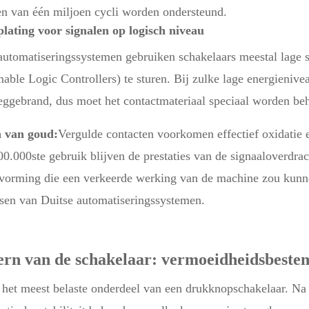
en van één miljoen cycli worden ondersteund.
plating voor signalen op logisch niveau
 automatiseringssystemen gebruiken schakelaars meestal lage
ble Logic Controllers) te sturen. Bij zulke lage energienive
ggebrand, dus moet het contactmateriaal speciaal worden be
 van goud:
Vergulde contacten voorkomen effectief oxidatie e
00.000ste gebruik blijven de prestaties van de signaaloverdrac
rvorming die een verkeerde werking van de machine zou kunne
isen van Duitse automatiseringssystemen.
ern van de schakelaar: vermoeidheidsbeste
 het meest belaste onderdeel van een drukknopschakelaar. Na