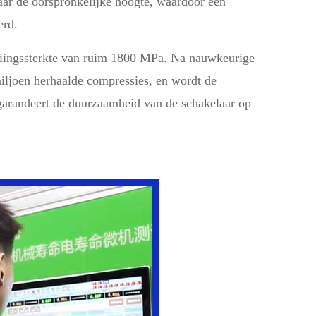
naar de oorspronkelijke hoogte, waardoor een
erd.
iingssterkte van ruim 1800 MPa. Na nauwkeurige
ljoen herhaalde compressies, en wordt de
t garandeert de duurzaamheid van de schakelaar op