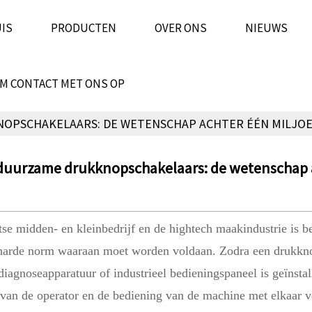
IS
PRODUCTEN
OVER ONS
NIEUWS
M CONTACT MET ONS OP
OPSCHAKELAARS: DE WETENSCHAP ACHTER ÉÉN MILJOE
duurzame drukknopschakelaars: de wetenschap a
tse midden- en kleinbedrijf en de hightech maakindustrie is 
harde norm waaraan moet worden voldaan. Zodra een drukk
iagnoseapparatuur of industrieel bedieningspaneel is geïnstal
van de operator en de bediening van de machine met elkaar v