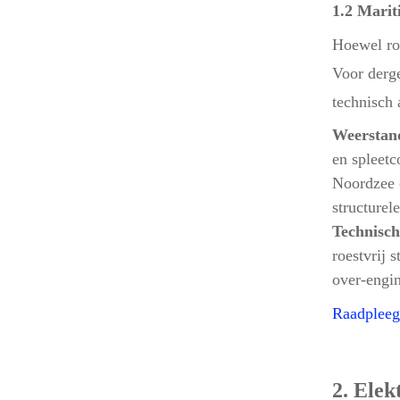
1.2 Marit
Hoewel ro
Voor derge
technisch
Weerstand
en spleetc
Noordzee o
structurel
Technisch
roestvrij 
over-engin
Raadpleeg
2. Elek