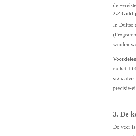
de vereist
2.2 Gold-
In Duitse
(Programma
worden we
Voordelen
na het 1.0
signaalve
precisie-e
3. De k
De veer is