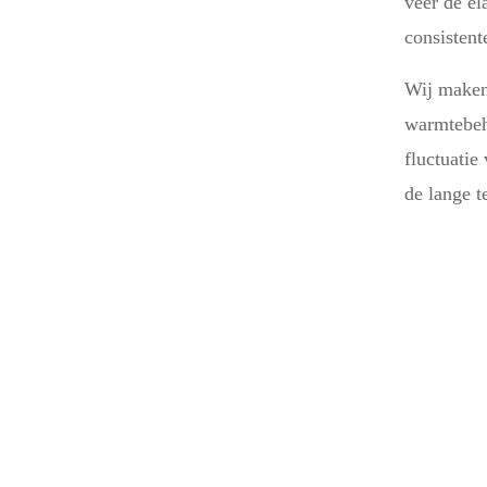
veer de el
consisten
Wij maken
warmtebeh
fluctuatie
de lange 