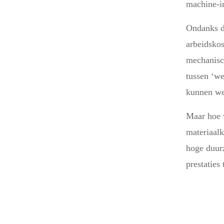
machine-in
Ondanks da
arbeidskos
mechanisch
tussen ‘we
kunnen we
Maar hoe w
materiaalk
hoge duur
prestaties