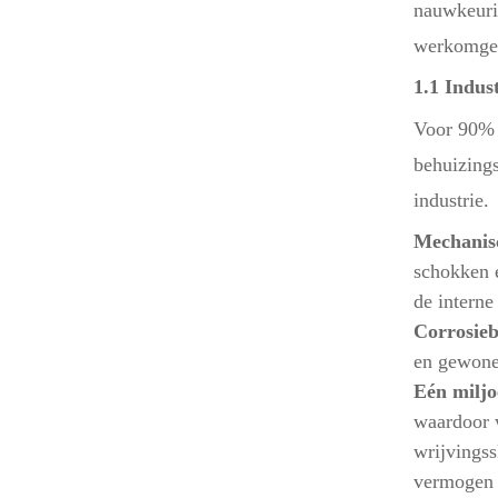
nauwkeurig
werkomgev
1.1 Indus
Voor 90% v
behuizings
industrie.
Mechanisc
schokken e
de interne
Corrosieb
en gewone 
Eén miljo
waardoor w
wrijvingss
vermogen o