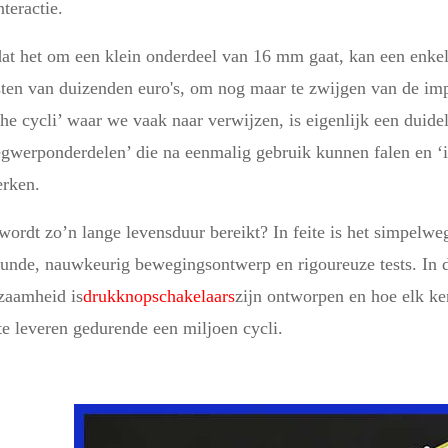
teractie.
t het om een ​​klein onderdeel van 16 mm gaat, kan een enkele 
ten van duizenden euro's, om nog maar te zwijgen van de impa
e cycli’ waar we vaak naar verwijzen, is eigenlijk een duidel
gwerponderdelen’ die na eenmalig gebruik kunnen falen en ‘ind
rken.
ordt zo’n lange levensduur bereikt? In feite is het simpelwe
unde, nauwkeurig bewegingsontwerp en rigoureuze tests. In d
zaamheid is
drukknopschakelaars
zijn ontworpen en hoe elk ke
 te leveren gedurende een miljoen cycli.