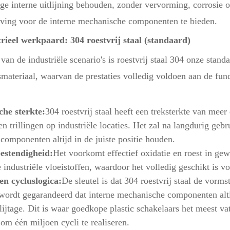
e interne uitlijning behouden, zonder vervorming, corrosie o
ing voor de interne mechanische componenten te bieden.
trieel werkpaard: 304 roestvrij staal (standaard)
an de industriële scenario's is roestvrij staal 304 onze stan
materiaal, waarvan de prestaties volledig voldoen aan de fu
he sterkte:
304 roestvrij staal heeft een treksterkte van mee
n trillingen op industriële locaties. Het zal na langdurig ge
 componenten altijd in de juiste positie houden.
estendigheid:
Het voorkomt effectief oxidatie en roest in g
industriële vloeistoffen, waardoor het volledig geschikt is vo
en cycluslogica:
De sleutel is dat 304 roestvrij staal de vorm
ordt gegarandeerd dat interne mechanische componenten altijd
lijtage. Dit is waar goedkope plastic schakelaars het meest vat
m één miljoen cycli te realiseren.