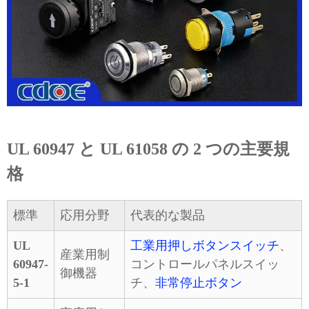
UL 60947 と UL 61058 の 2 つの主要規
格
標準
応用分野
代表的な製品
UL
工業用押しボタンスイッチ
、
産業用制
60947-
コントロールパネルスイッ
御機器
5-1
チ、
非常停止ボタン