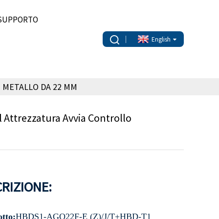
SUPPORTO
English
N METALLO DA 22 MM
 Attrezzatura Avvia Controllo
RIZIONE:
tto:
HBDS1-AGQ22F-E (Z)/J/T+HBD-T1