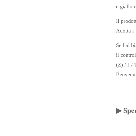
e giallo
Il prodot
Adotta i 
Se hai bi
il contro
(Z) / J /
Benvenuti
▶ Spec