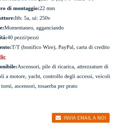
oro di montaggio:
22 mm
uttore:
Ith: 5a, ui: 250v
e:
Momentaneo, agganciando
tà:
40 pezzi/pezzi
ento:
T/T (bonifico Wire), PayPal, carta di credito
lic
onibile:
Ascensori, pile di ricarica, attrezzature di
i a motore, yacht, controllo degli accessi, veicoli
 torni, ascensori, tosaerba per prato
INVIA EMAIL A NOI