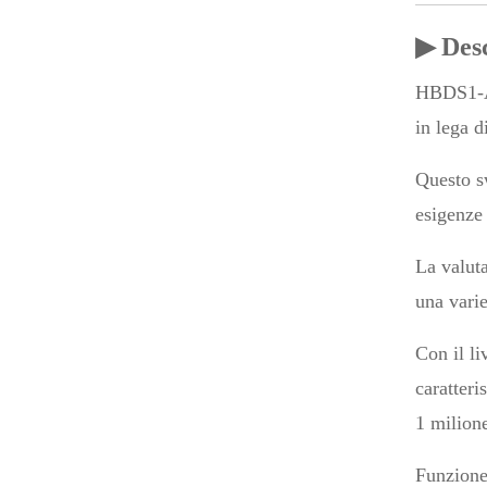
▶ Desc
HBDS1-AG
in lega d
Questo s
esigenze 
La valut
una varie
Con il li
caratteri
1 milione
Funzione 