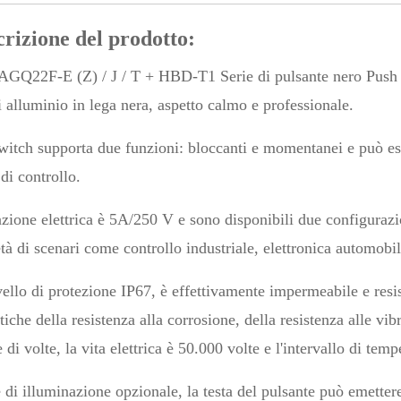
rizione del prodotto:
Q22F-E (Z) / J / T + HBD-T1 Serie di pulsante nero Push 
i alluminio in lega nera, aspetto calmo e professionale.
witch supporta due funzioni: bloccanti e momentanei e può ess
di controllo.
azione elettrica è 5A/250 V e sono disponibili due configur
tà di scenari come controllo industriale, elettronica automobil
vello di protezione IP67, è effettivamente impermeabile e resis
stiche della resistenza alla corrosione, della resistenza alle vib
 di volte, la vita elettrica è 50.000 volte e l'intervallo di t
di illuminazione opzionale, la testa del pulsante può emettere