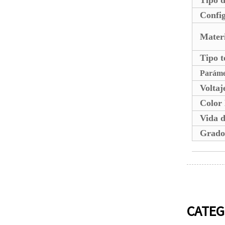
Config
Materi
Tipo t
Paráme
Volta
Color
Vida d
Grado 
CATEG