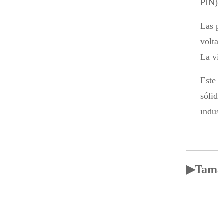
PIN)
Las 
volt
La v
Este
sóli
indus
▶
Tama