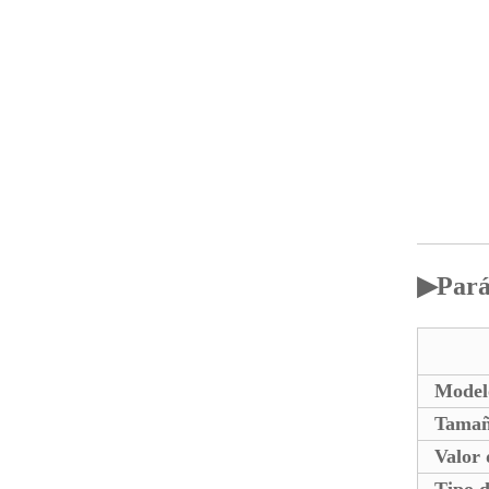
▶
Pará
Model
Tamaño
Valor 
Tipo d