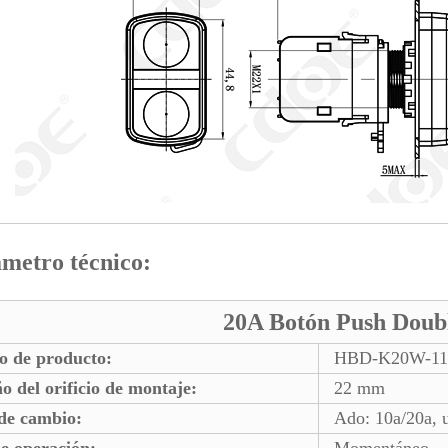
metro técnico:
20A Botón Push Doub
o de producto:
HBD-K20W-11 
 del orificio de montaje:
22 mm
de cambio:
Ado: 10a/20a, 
e operación:
Momentáneo