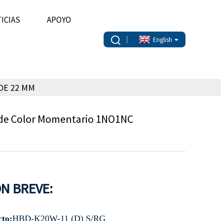
ICIAS
APOYO
English
DE 22 MM
erde Color Momentario 1NO1NC
N BREVE:
to:
HBD-K20W-11 (D) S/RG