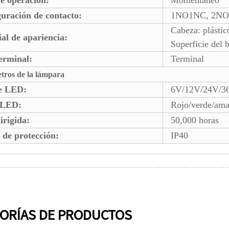
uración de contacto:
1NO1NC, 2N
Cabeza: plástic
al de apariencia:
Superficie del b
erminal:
Terminal
tros de la lámpara
je LED:
6V/12V/24V/3
 LED:
Rojo/verde/amar
irigida:
50,000 horas
de protección:
IP40
ORÍAS DE PRODUCTOS