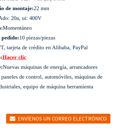
io de montaje:
22 mm
Ado: 20a, ui: 400V
n:
Momentáneo
 pedido:
10 piezas/piezas
/T, tarjeta de crédito en Alibaba, PayPal
:
Hacer clic
e:
Nuevas máquinas de energía, arrancadores
 paneles de control, automóviles, máquinas de
dustriales, equipo de máquina herramienta
ENVÍENOS UN CORREO ELECTRÓNICO