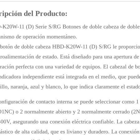
ripción del Producto:
K20W-11 (D) Serie S/RG Botones de doble cabeza de doble ca
nismo de operación momentáneo.
 botón de doble cabeza HBD-K20W-11 (D) S/RG le proporciona 
etroalimentación de estado. Está diseñado para una apertura d
gración perfecta con una variedad de equipos. El cabezal de bo
indicadora independiente está integrada en el medio, que puede
llo, naranja, azul y blanco, lo que indica claramente el estad
onfiguración de contacto interna se puede seleccionar como 
1NC) o 2 normalmente abierto y 2 normalmente cerrado (2NO
400V, asegurando una conexión eléctrica confiable. La cabeza d
ástico de alta calidad, que es liviano y duradero. La conexión