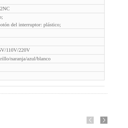
O2NC
o;
otón del interruptor: plástico;
6V/110V/220V
illo/naranja/azul/blanco