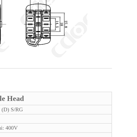
le Head
(D) S/RG
ui: 400V