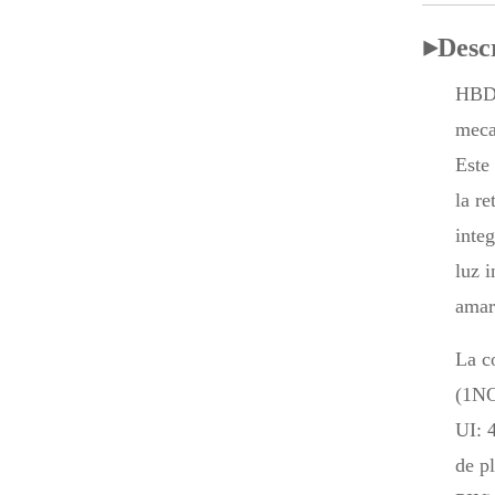
▶
Desc
HBD-
meca
Este
la r
inte
luz 
amari
La c
(1NO
UI: 
de pl