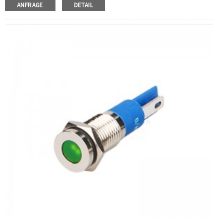
Nennspannung:
3 V/6 V/12 V/24 V/36V/110 V/220 V
ANFRAGE
DETAIL
LED -Farbe:
Rot/grün/gelb/orange/blau/weiß
Min. Order -Menge:
50 Stück/Stücke
Zahlungsmethode:
T/T (Kabelübertragung), PayPal,
Kreditkarte
Verwandte Video:
Klicken
Verfügbare Ausrüstung:
Kontrollplatten, Solarausrüstung,
Heizgeräte, Kameraüberwachung, Schnittstecker,
Schalterstopfen, DIY -Paneele, Schneidemaschinen,
Elektrofahrzeuge, Ladepfleger,
Automatisierungsausrüstung, Yachten, Ladegeräte, Audio