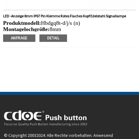
LED -Anzeige 8mm IP67 Pin Klemme Rotes Flaches Kopf Edelstahl Signallampe
Produktmodell:
Hbdgq8t-d/j/s (n)
Montagelochgröße:
8mm
Nennspannung:
3 V/6 V/12 V/24 V/36V/110 V/220 V
ANFRAGE
DETAIL
LED -Farbe:
Rot/grün/gelb/orange/blau/weiß
Min. Order -Menge:
50 Stück/Stücke
Zahlungsmethode:
T/T (Kabelübertragung), PayPal,
Kreditkarte
Verwandte Video:
Klicken
Verfügbare Ausrüstung:
Kontrollplatten, Solarausrüstung,
Heizgeräte, Kameraüberwachung, Schnittstecker,
Schalterstopfen, DIY -Paneele, Schneidemaschinen,
Elektrofahrzeuge, Ladepfleger,
Automatisierungsausrüstung, Yachten, Ladegeräte, Audio
© Copyright 20032024: Alle Rechte vorbehalten. Anwesend